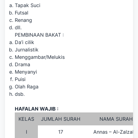
Tapak Suci
Futsal
Renang
dll.
PEMBINAAN BAKAT :
Da’i cilik
Jurnalistik
Menggambar/Melukis
Drama
Menyanyi
Puisi
Olah Raga
dsb.
HAFALAN WAJIB :
KELAS
JUMLAH SURAH
NAMA SURAH
I
17
Annas – Al-Zalzala