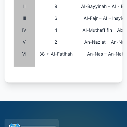
II
9
Al-Bayyinah – Al - Ba
III
6
Al-Fajr – Al – Insyiq
IV
4
Al-Muthaffifin – Aba
V
2
An-Naziat – An-Na
VI
38 + Al-Fatihah
An-Nas – An-Naba