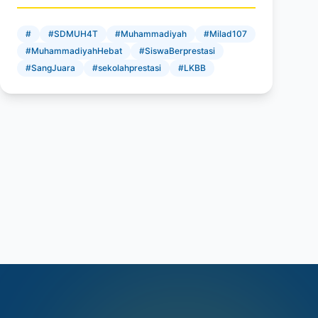
#
#SDMUH4T
#Muhammadiyah
#Milad107
#MuhammadiyahHebat
#SiswaBerprestasi
#SangJuara
#sekolahprestasi
#LKBB