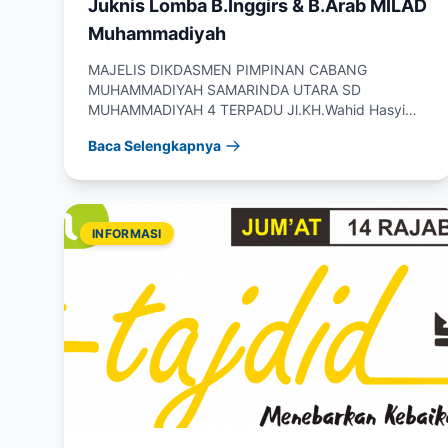
Juknis Lomba B.Inggirs & B.Arab MILAD
Muhammadiyah
MAJELIS DIKDASMEN PIMPINAN CABANG
MUHAMMADIYAH SAMARINDA UTARA SD
MUHAMMADIYAH 4 TERPADU Jl.KH.Wahid Hasyim /
Ahim 1 RT.28 Telp. 7011996 Fax:...
Baca Selengkapnya
INFORMASI