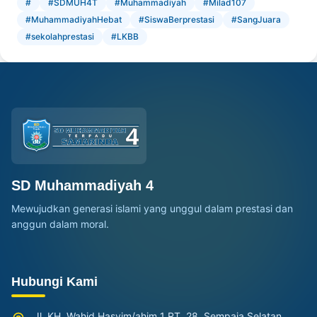
#
#SDMUH4T
#Muhammadiyah
#Milad107
#MuhammadiyahHebat
#SiswaBerprestasi
#SangJuara
#sekolahprestasi
#LKBB
SD Muhammadiyah 4
Mewujudkan generasi islami yang unggul dalam prestasi dan
anggun dalam moral.
Hubungi Kami
Jl. KH. Wahid Hasyim/ahim 1 RT. 28, Sempaja Selatan,