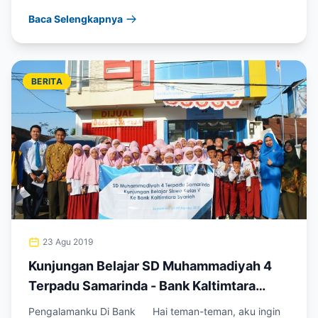
juara untuk...
Baca Selengkapnya
BERITA
23 Agu 2019
Kunjungan Belajar SD Muhammadiyah 4
Terpadu Samarinda - Bank Kaltimtara
Syariah Sempaja
Pengalamanku Di Bank Hai teman-teman, aku ingin