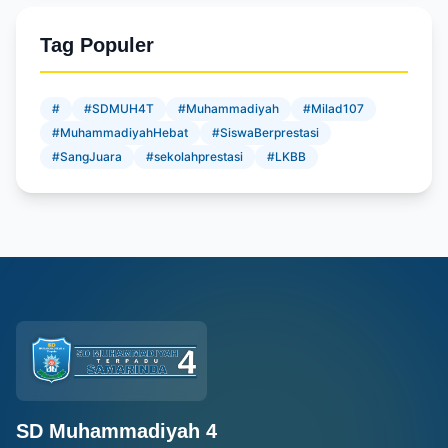
Tag Populer
#
#SDMUH4T
#Muhammadiyah
#Milad107
#MuhammadiyahHebat
#SiswaBerprestasi
#SangJuara
#sekolahprestasi
#LKBB
SD Muhammadiyah 4