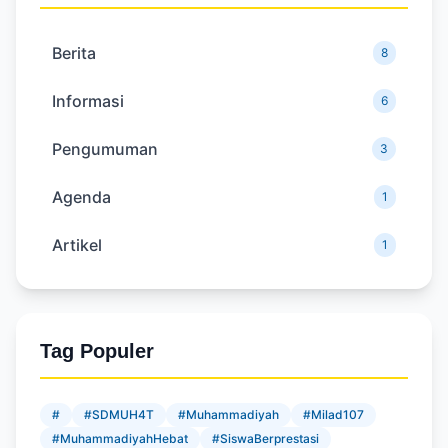
Berita
8
Informasi
6
Pengumuman
3
Agenda
1
Artikel
1
Tag Populer
#
#SDMUH4T
#Muhammadiyah
#Milad107
#MuhammadiyahHebat
#SiswaBerprestasi