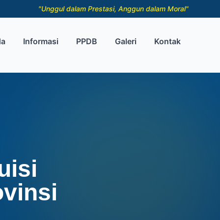
"Unggul dalam Prestasi, Anggun dalam Moral"
da
Informasi
PPDB
Galeri
Kontak
uisi
vinsi