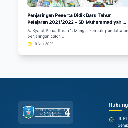
Penjaringan Peserta Didik Baru Tahun
Pelajaran 2021/2022 - SD Muhammadiyah 4
Terpadu Samarinda
A. Syarat Pendaftaran 1. Mengisi Formulir pendaftara
penjaringan calon...
19 Nov 2020
Hubung
Jl. K
Sempa