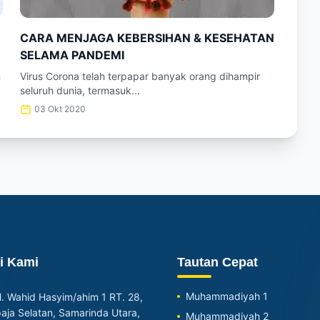
CARA MENJAGA KEBERSIHAN & KESEHATAN
SELAMA PANDEMI
n
Virus Corona telah terpapar banyak orang dihampir
seluruh dunia, termasuk...
03 Okt 2020
i Kami
Tautan Cepat
Muhammadiyah 1
H. Wahid Hasyim/ahim 1 RT. 28,
ja Selatan, Samarinda Utara,
Muhammadiyah 2