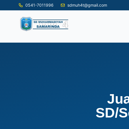
0541-7011996
sdmuh4t@gmail.com
Jua
SD/S